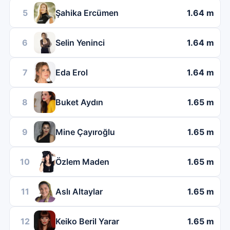
5
Şahika Ercümen
1.64 m
6
Selin Yeninci
1.64 m
7
Eda Erol
1.64 m
8
Buket Aydın
1.65 m
9
Mine Çayıroğlu
1.65 m
10
Özlem Maden
1.65 m
11
Aslı Altaylar
1.65 m
12
Keiko Beril Yarar
1.65 m