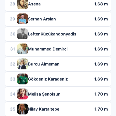
28
Asena
1.68 m
29
Serhan Arslan
1.69 m
30
Lefter Küçükandonyadis
1.69 m
31
Muhammed Demirci
1.69 m
32
Burcu Almeman
1.69 m
33
Gökdeniz Karadeniz
1.69 m
34
Melisa Şenolsun
1.70 m
35
Nilay Kartaltepe
1.70 m