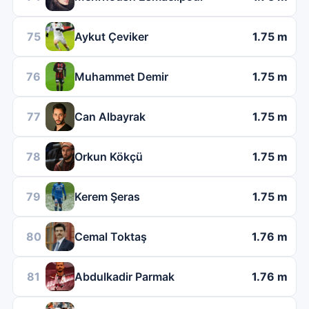
75
Aykut Çeviker
1.75 m
76
Muhammet Demir
1.75 m
77
Can Albayrak
1.75 m
78
Orkun Kökçü
1.75 m
79
Kerem Şeras
1.75 m
80
Cemal Toktaş
1.76 m
81
Abdulkadir Parmak
1.76 m