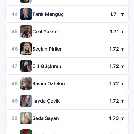
44
Tarık Mengüç
1.71 m
45
Celil Yüksel
1.71 m
46
Seçkin Piriler
1.72 m
47
Elif Güçkıran
1.72 m
48
Rasim Öztekin
1.72 m
49
İlayda Çevik
1.72 m
50
Seda Sayan
1.73 m