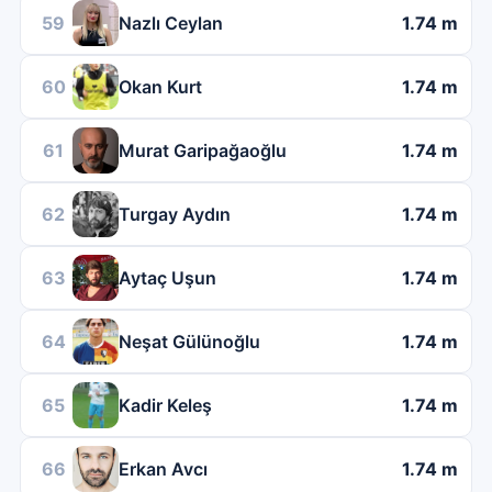
59
Nazlı Ceylan
1.74 m
60
Okan Kurt
1.74 m
61
Murat Garipağaoğlu
1.74 m
62
Turgay Aydın
1.74 m
63
Aytaç Uşun
1.74 m
64
Neşat Gülünoğlu
1.74 m
65
Kadir Keleş
1.74 m
66
Erkan Avcı
1.74 m