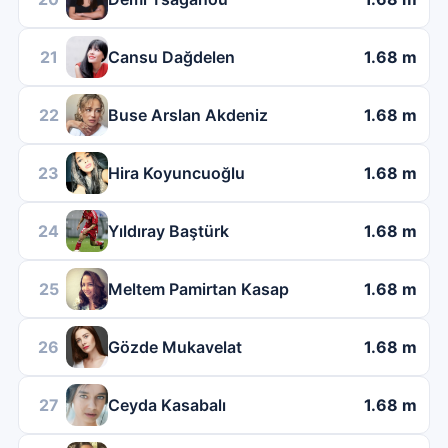
21
Cansu Dağdelen
1.68 m
22
Buse Arslan Akdeniz
1.68 m
23
Hira Koyuncuoğlu
1.68 m
24
Yıldıray Baştürk
1.68 m
25
Meltem Pamirtan Kasap
1.68 m
26
Gözde Mukavelat
1.68 m
27
Ceyda Kasabalı
1.68 m