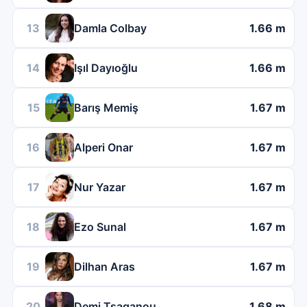
13
Damla Colbay
1.66 m
14
Işıl Dayıoğlu
1.66 m
15
Barış Memiş
1.67 m
16
Alperi Onar
1.67 m
17
Nur Yazar
1.67 m
18
Ezo Sunal
1.67 m
19
Dilhan Aras
1.67 m
20
Demi Tsaganou
1.68 m