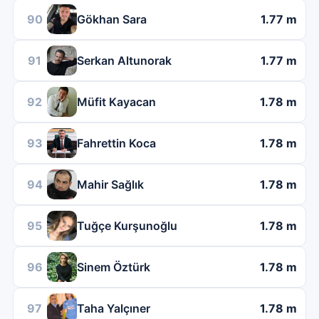
90
Gökhan Sara
1.77 m
91
Serkan Altunorak
1.77 m
92
Müfit Kayacan
1.78 m
93
Fahrettin Koca
1.78 m
94
Mahir Sağlık
1.78 m
95
Tuğçe Kurşunoğlu
1.78 m
96
Sinem Öztürk
1.78 m
97
Taha Yalçıner
1.78 m