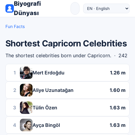
Biyografi
Dünyası
Fun Facts
Shortest Capricorn Celebrities
The shortest celebrities born under Capricorn. · 242
1
Mert Erdoğdu
1.26 m
2
Aliye Uzunatağan
1.60 m
3
Tülin Özen
1.63 m
4
Ayça Bingöl
1.63 m