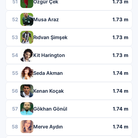
51
Özgür Çek
1.73 m
52
Musa Araz
1.73 m
53
Rıdvan Şimşek
1.73 m
54
Kit Harington
1.73 m
55
Seda Akman
1.74 m
56
Kenan Koçak
1.74 m
57
Gökhan Gönül
1.74 m
58
Merve Aydın
1.74 m