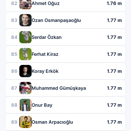
82
Ahmet Oğuz
1.76 m
83
Ozan Osmanpaşaoğlu
1.77 m
84
Serdar Özkan
1.77 m
85
Ferhat Kiraz
1.77 m
86
Koray Erkök
1.77 m
87
Muhammed Gümüşkaya
1.77 m
88
Onur Bay
1.77 m
89
Osman Arpacıoğlu
1.77 m