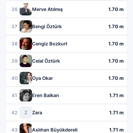
36
Merve Atılmış
1.70 m
37
Bengi Öztürk
1.70 m
38
Cengiz Bozkurt
1.70 m
39
Celal Öztürk
1.70 m
40
Oya Okar
1.70 m
41
Eren Balkan
1.71 m
42
Z
Zara
1.71 m
43
Aslıhan Büyükdereli
1.71 m