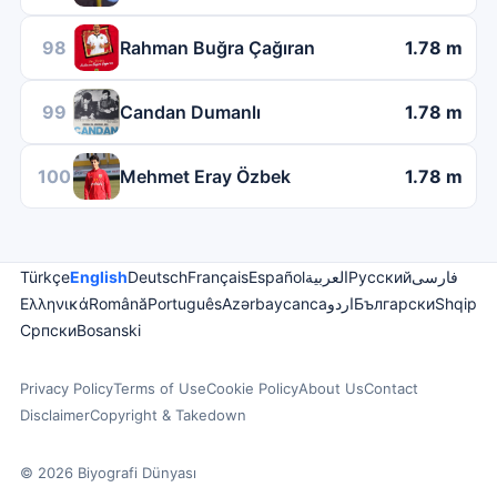
98
Rahman Buğra Çağıran
1.78 m
99
Candan Dumanlı
1.78 m
100
Mehmet Eray Özbek
1.78 m
Türkçe
English
Deutsch
Français
Español
العربية
Русский
فارسی
Ελληνικά
Română
Português
Azərbaycanca
اردو
Български
Shqip
Српски
Bosanski
Privacy Policy
Terms of Use
Cookie Policy
About Us
Contact
Disclaimer
Copyright & Takedown
© 2026 Biyografi Dünyası