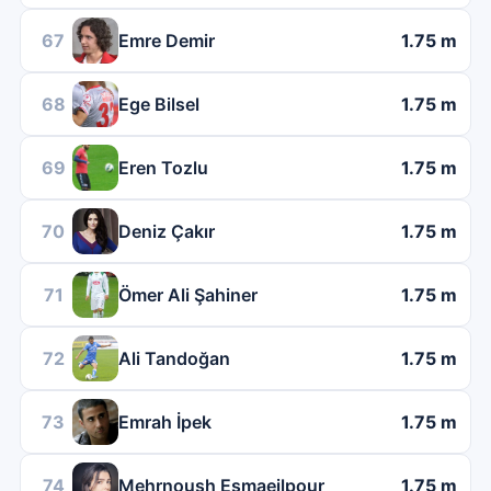
67
Emre Demir
1.75 m
68
Ege Bilsel
1.75 m
69
Eren Tozlu
1.75 m
70
Deniz Çakır
1.75 m
71
Ömer Ali Şahiner
1.75 m
72
Ali Tandoğan
1.75 m
73
Emrah İpek
1.75 m
74
Mehrnoush Esmaeilpour
1.75 m