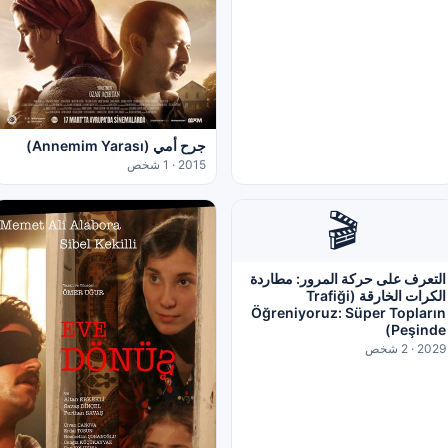
جرح أمي (Annemim Yarası)
2015 · 1 شخص
🎬
التعرف على حركة المرور: مطاردة
الكرات الخارقة (Trafiği
Öğreniyoruz: Süper Topların
Peşinde)
2029 · 2 شخص