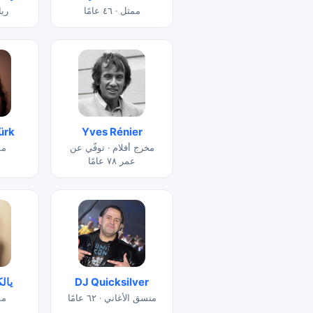
ممثل · ٤٦ عامًا
رياضي
ürk
Yves Rénier
مخرج أفلام · توفّي عن
ممثل
عمر ٧٨ عامًا
DJ Quicksilver
يال
منسق الأغاني · ٦٢ عامًا
ممثل