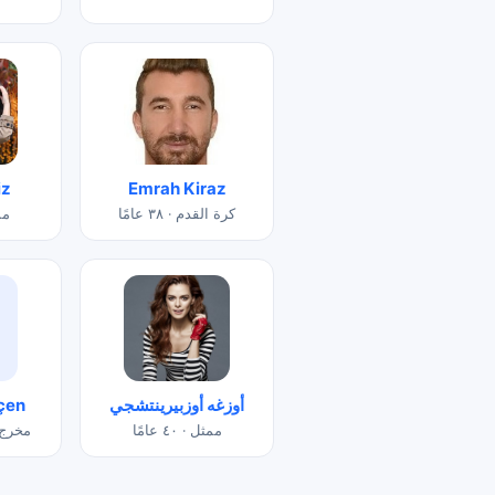
iz
Emrah Kiraz
كرة القدم · ٣٨ عامًا
ممثل
أوزغه أوزبيرينتشجي
çen
ممثل · ٤٠ عامًا
مخرج أفل