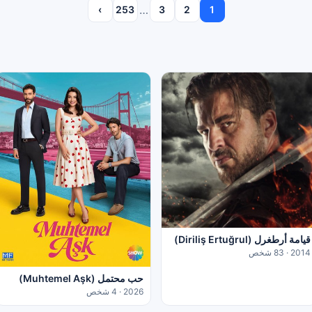
…
›
253
3
2
1
قيامة أرطغرل (Diriliş Ertuğrul)
2014 · 83 شخص
حب محتمل (Muhtemel Aşk)
2026 · 4 شخص