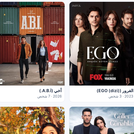
أخي (A.B.İ.)
الغرور (EGO (dizi))
2026 · 7 شخص
2023 · 3 شخص