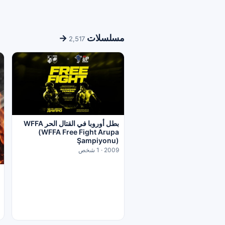
مسلسلات
→
2,517
بطل أوروبا في القتال الحر WFFA
(WFFA Free Fight Arupa
Şampiyonu)
2009 · 1 شخص