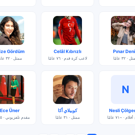
ize Gördüm
Celâl Kıbrızlı
Pınar Den
 · ٣٢ عامًا
لاعب كرة قدم · ٧٦ عامًا
ممثل · ٣٢ عامًا
N
Nesli Çölge
كوبيلاي أكا
Ece Üner
ام · ~٧١ عامًا
ممثل · ٣١ عامًا
مقدم تلفزيوني · ٤٥ عامًا