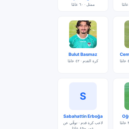
ممثل · ٦٠ عامًا
Bulut Basmaz
Cem 
كرة القدم · ٤٢ عامًا
S
Sabahattin Erboğa
Oğ
لاعب كرة قدم · توفّي عن
عمر ~٤٥ عامًا