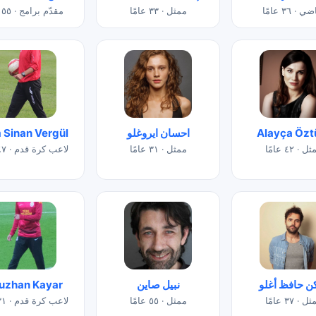
 · ٣٦ عامًا
ممثل · ٣٣ عامًا
مقدّم برامج · ٥٥ عامًا
Alayça Özt
احسان ايروغلو
Sinan Vergül
 · ٤٢ عامًا
ممثل · ٣١ عامًا
لاعب كرة قدم · ٤٧ عامًا
كن حافظ أغلو
نبيل صاين
uzhan Kayar
 · ٣٧ عامًا
ممثل · ٥٥ عامًا
لاعب كرة قدم · ٣١ عامًا