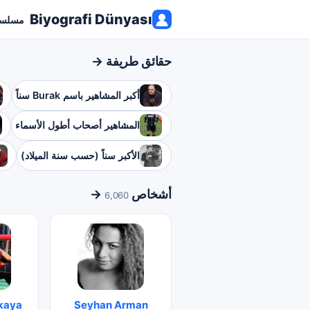
Biyografi Dünyası
مسلسل
حقائق طريفة →
أكبر المشاهير باسم Burak سناً
المشاهير أصحاب أطول الأسماء
الأكبر سناً (حسب سنة الميلاد)
أشخاص
→
6,060
kaya
Seyhan Arman