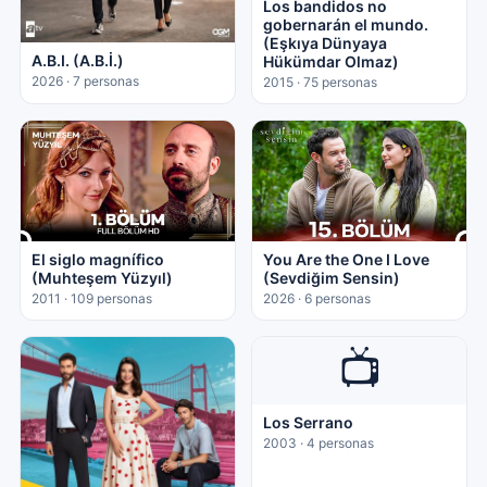
Los bandidos no
gobernarán el mundo.
(Eşkıya Dünyaya
A.B.I. (A.B.İ.)
Hükümdar Olmaz)
2026 · 7 personas
2015 · 75 personas
El siglo magnífico
You Are the One I Love
(Muhteşem Yüzyıl)
(Sevdiğim Sensin)
2011 · 109 personas
2026 · 6 personas
📺
Los Serrano
2003 · 4 personas