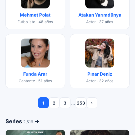
Mehmet Polat
Atakan Yarımdünya
Futbolista · 48 años
Actor · 37 años
Funda Arar
Pınar Deniz
Cantante · 51 años
Actor · 32 años
…
1
2
3
253
›
Series
→
2,516