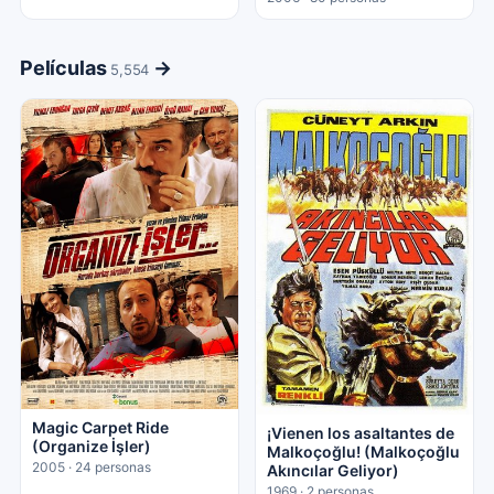
Películas
→
5,554
Magic Carpet Ride
¡Vienen los asaltantes de
(Organize İşler)
Malkoçoğlu! (Malkoçoğlu
2005 · 24 personas
Akıncılar Geliyor)
1969 · 2 personas