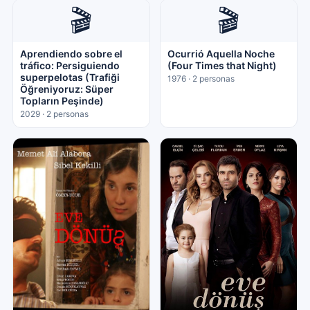
🎬
🎬
Aprendiendo sobre el
Ocurrió Aquella Noche
tráfico: Persiguiendo
(Four Times that Night)
superpelotas (Trafiği
1976 · 2 personas
Öğreniyoruz: Süper
Topların Peşinde)
2029 · 2 personas