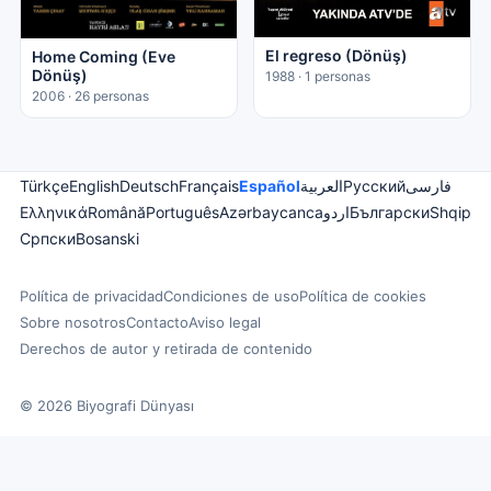
El regreso (Dönüş)
Home Coming (Eve
Dönüş)
1988 · 1 personas
2006 · 26 personas
Türkçe
English
Deutsch
Français
Español
العربية
Русский
فارسی
Ελληνικά
Română
Português
Azərbaycanca
اردو
Български
Shqip
Српски
Bosanski
Política de privacidad
Condiciones de uso
Política de cookies
Sobre nosotros
Contacto
Aviso legal
Derechos de autor y retirada de contenido
© 2026 Biyografi Dünyası