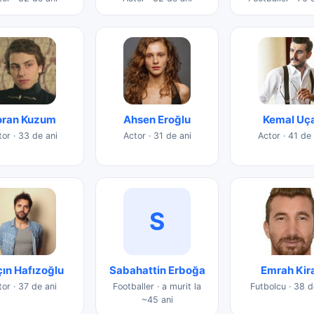
oran Kuzum
Ahsen Eroğlu
Kemal Uç
or · 33 de ani
Actor · 31 de ani
Actor · 41 de 
S
çın Hafızoğlu
Sabahattin Erboğa
Emrah Kir
tor · 37 de ani
Footballer · a murit la
Futbolcu · 38 d
~45 ani