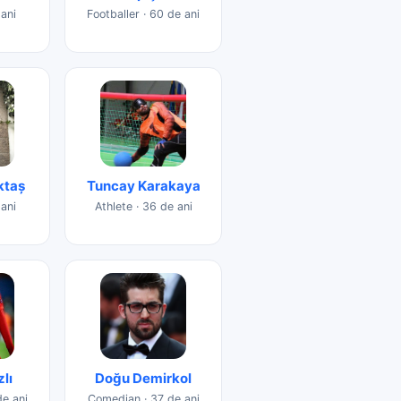
 ani
Footballer · 60 de ani
ktaş
Tuncay Karakaya
 ani
Athlete · 36 de ani
zlı
Doğu Demirkol
de ani
Comedian · 37 de ani