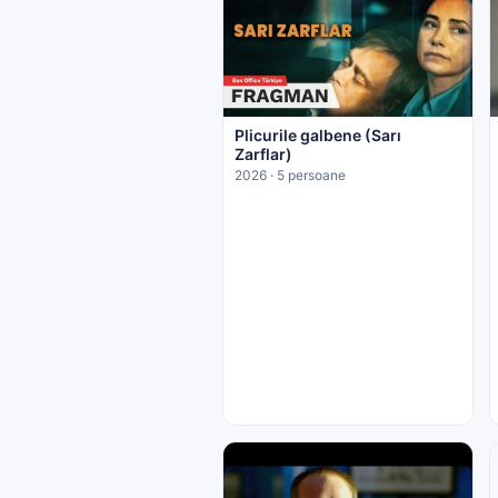
Plicurile galbene (Sarı
Zarflar)
2026 · 5 persoane