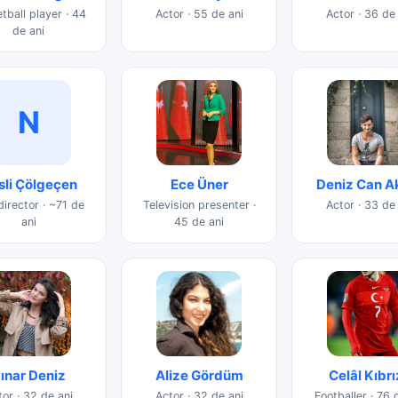
tball player · 44
Actor · 55 de ani
Actor · 36 de
de ani
N
sli Çölgeçen
Ece Üner
Deniz Can A
director · ~71 de
Television presenter ·
Actor · 33 de
ani
45 de ani
ınar Deniz
Alize Gördüm
Celâl Kıbrı
or · 32 de ani
Actor · 32 de ani
Footballer · 76 