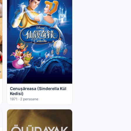
Cenușăreasa (Sinderella Kül
Kedisi)
1971 · 2 persoane