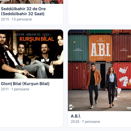
Seddülbahir 32 de Ore
(Seddülbahir 32 Saat)
2015 · 13 persoane
Glonț Bilal (Kurşun Bilal)
2011 · 1 persoane
A.B.İ.
2026 · 7 persoane