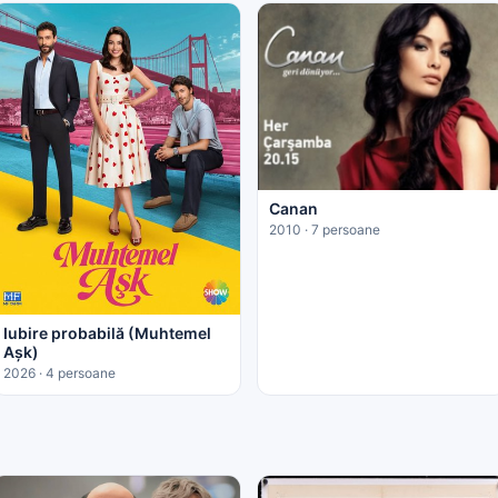
Canan
2010 · 7 persoane
Iubire probabilă (Muhtemel
Aşk)
2026 · 4 persoane