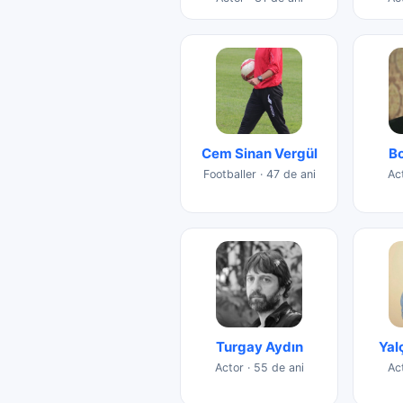
Cem Sinan Vergül
B
Footballer · 47 de ani
Act
Turgay Aydın
Yal
Actor · 55 de ani
Ac