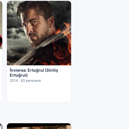
Învierea: Ertuğrul (Diriliş
Ertuğrul)
2014 · 83 persoane