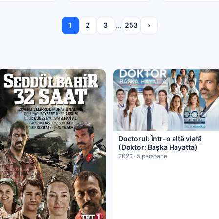
…
1
2
3
253
›
Doctorul: Într-o altă viață
(Doktor: Başka Hayatta)
2026 · 5 persoane