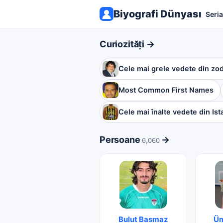
Biyografi Dünyası
Seria
Curiozități →
Cele mai grele vedete din zo
Most Common First Names
Cele mai înalte vedete din Ist
Persoane
→
6,060
Bulut Basmaz
Üm