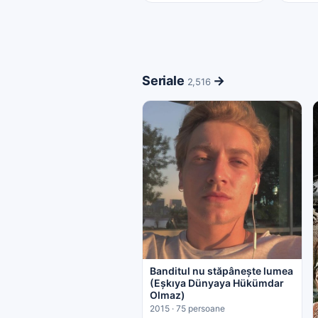
Seriale
→
2,516
Banditul nu stăpânește lumea
(Eşkıya Dünyaya Hükümdar
Olmaz)
2015 · 75 persoane