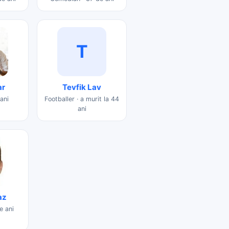
T
ar
Tevfik Lav
ani
Footballer · a murit la 44
ani
az
e ani