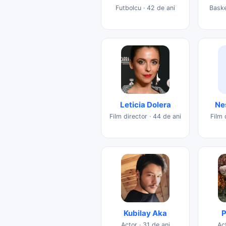
Futbolcu · 42 de ani
Baske
Leticia Dolera
Ne
Film director · 44 de ani
Film 
Kubilay Aka
P
Actor · 31 de ani
Act