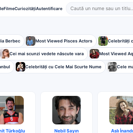
le
Filme
Curiozități
Autentificare
dia Berbec
Most Viewed Pisces Actors
Celebrități
Cei mai scunzi vedete născute vara
Most Viewed Aq
anbul
Celebrități cu Cele Mai Scurte Nume
Cele ma
it Türkoğlu
Nebil Sayın
Aslı İnand