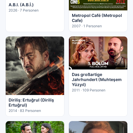
A.B.I. (A.B.İ.)
2026 · 7 Personen
Metropol Café (Metropol
Cafe)
2007 · 1 Personen
Das großartige
Jahrhundert (Muhteşem
Yüzyıl)
2011 · 109 Personen
Diriliş: Ertuğrul (Diriliş
Ertuğrul)
2014 · 83 Personen