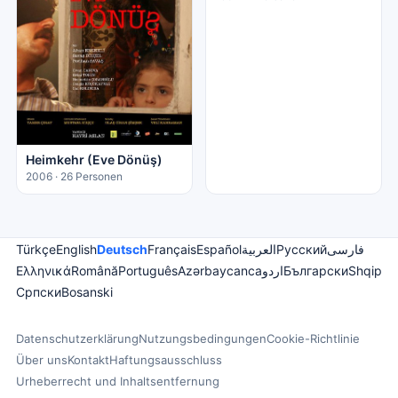
Heimkehr (Eve Dönüş)
2006 · 26 Personen
Türkçe
English
Deutsch
Français
Español
العربية
Русский
فارسی
Ελληνικά
Română
Português
Azərbaycanca
اردو
Български
Shqip
Српски
Bosanski
Datenschutzerklärung
Nutzungsbedingungen
Cookie-Richtlinie
Über uns
Kontakt
Haftungsausschluss
Urheberrecht und Inhaltsentfernung