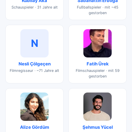
Kubilay Aka
Sabahattin Erboğa
Schauspieler · 31 Jahre alt
Fußballspieler · mit ~45
gestorben
N
Nesli Çölgeçen
Fatih Ürek
Filmregisseur · ~71 Jahre alt
Filmschauspieler · mit 59
gestorben
Alize Gördüm
Şehmus Yücel