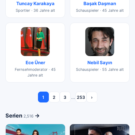
Tuncay Karakaya
Başak Daşman
Sportler · 36 Jahre alt
Schauspieler · 45 Jahre alt
Ece Üner
Nebil Sayın
Fernsehmoderator · 45
Schauspieler · 55 Jahre alt
Jahre alt
…
1
2
3
253
›
Serien
→
2,516