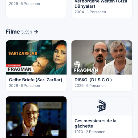
Verborgene Welten (Gizli
2026 · 5 Personen
Dünyalar)
2004 · 1 Personen
Filme
→
5,554
Gelbe Briefe (Sarı Zarflar)
DISKO. (D.I.S.C.O.)
2026 · 6 Personen
2026 · 6 Personen
🎬
Ces messieurs de la
gâchette
1970 · 2 Personen