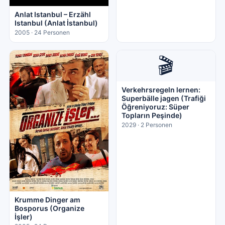
Anlat Istanbul – Erzähl
Istanbul (Anlat İstanbul)
2005 · 24 Personen
🎬
Verkehrsregeln lernen:
Superbälle jagen (Trafiği
Öğreniyoruz: Süper
Topların Peşinde)
2029 · 2 Personen
Krumme Dinger am
Bosporus (Organize
İşler)